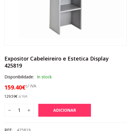
Expositor Cabeleireiro e Estetica Display
425819
Disponibilidade:
In stock
c/ IVA
159.40
€
129.59
€
s/ IVA
ADICIONAR
REF:
425819