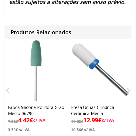
estão sujeitos a alterações sem aviso prévio.
Produtos Relacionados
Broca Silicone Polidora Grão
Fresa Unhas Cilíndrica
Médio 06790
Cerâmica Média
4.42
€
12.99
€
c/ IVA
c/ IVA
7.38
€
19.68
€
3.59
€
s/ IVA
10.56
€
s/ IVA