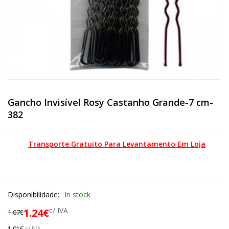
Gancho Invisível Rosy Castanho Grande-7 cm-
382
Transporte Gratuito Para Levantamento Em Loja
Disponibilidade:
In stock
c/ IVA
1.24
€
1.67
€
1.01
€
s/ IVA