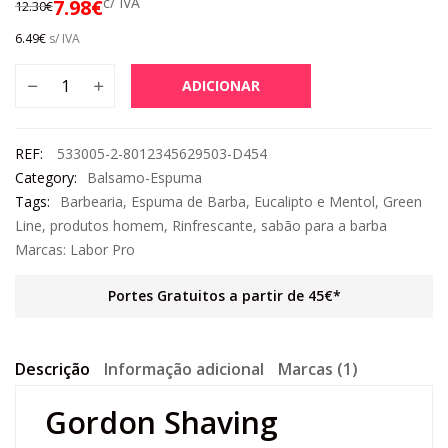
c/ IVA
7.98
€
12.30
€
6.49
€
s/ IVA
ADICIONAR
REF:
533005-2-8012345629503-D454
Category:
Balsamo-Espuma
Tags:
Barbearia
,
Espuma de Barba
,
Eucalipto e Mentol
,
Green
Line
,
produtos homem
,
Rinfrescante
,
sabão para a barba
Marcas:
Labor Pro
Portes Gratuitos a partir de 45€*
Descrição
Informação adicional
Marcas (1)
Gordon Shaving