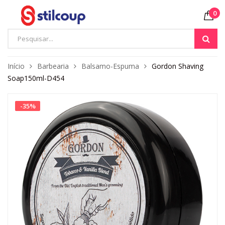
0
Início
Barbearia
Balsamo-Espuma
Gordon Shaving
Soap150ml-D454
-
35
%