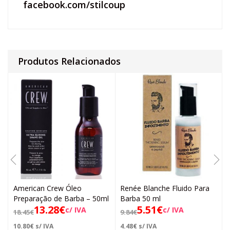
facebook.com/stilcoup
Produtos Relacionados
American Crew Óleo
Renée Blanche Fluido Para
Preparação de Barba – 50ml
Barba 50 ml
13.28
€
5.51
€
c/ IVA
c/ IVA
18.45
€
9.84
€
10.80
€
s/ IVA
4.48
€
s/ IVA