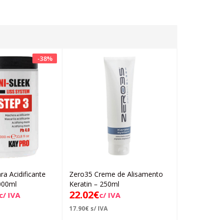
-
38
%
a Acidificante
Zero35 Creme de Alisamento
KayPro Cr
Adicionar
Adicionar
000ml
Keratin – 250ml
Fase 2 Tec
22.02
€
56.
c/ IVA
c/ IVA
84.87
€
17.90
€
s/ IVA
45.93
€
s/ IV