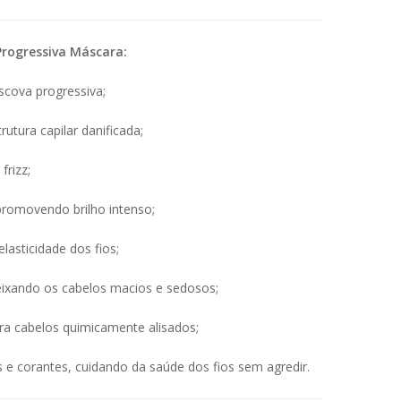
Progressiva Máscara:
escova progressiva;
rutura capilar danificada;
frizz;
 promovendo brilho intenso;
lasticidade dos fios;
eixando os cabelos macios e sedosos;
ra cabelos quimicamente alisados;
 e corantes, cuidando da saúde dos fios sem agredir.