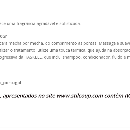
rece uma fragrância agradável e sofisticada.
00Gr
cara mecha por mecha, do comprimento às pontas. Massageie suavem
alizar o tratamento, utilize uma touca térmica, que ajuda na absorçã
Progressiva da HASKELL, que inclui shampoo, condicionador, fluido e 
p_portugal
s, apresentados no site
www.stilcoup.com
contêm IVA