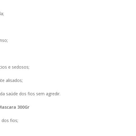
da;
enso;
ios e sedosos;
e alisados;
da saúde dos fios sem agredir.
 Mascara 300Gr
 dos fios;