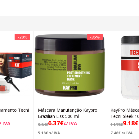
-
28
%
-
35
%
isamento Tecni
Máscara Manutenção Kaypro
KayPro Máscar
icionar
Adicionar
Brazilian Liss 500 ml
Tecni-Sleek 1
6.37
€
9.18
€
/ IVA
c/ IVA
9.84
€
14.76
€
5.18
€
s/ IVA
7.46
€
s/ IVA