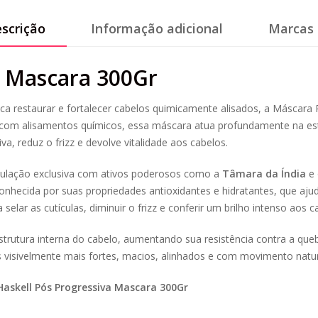
scrição
Informação adicional
Marcas 
a Mascara 300Gr
a restaurar e fortalecer cabelos quimicamente alisados, a Máscara 
s com alisamentos químicos, essa máscara atua profundamente na es
va, reduz o frizz e devolve vitalidade aos cabelos.
ulação exclusiva com ativos poderosos como a
Tâmara da Índia
e
conhecida por suas propriedades antioxidantes e hidratantes, que ajud
selar as cutículas, diminuir o frizz e conferir um brilho intenso aos c
 estrutura interna do cabelo, aumentando sua resistência contra a q
os visivelmente mais fortes, macios, alinhados e com movimento natur
Haskell Pós Progressiva Mascara 300Gr