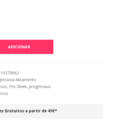
ADICIONAR
610375662
gressiva-Alisamento
lisos
,
Pro-Sleek
,
progressiva
ticos
es Gratuitos a partir de 45€*