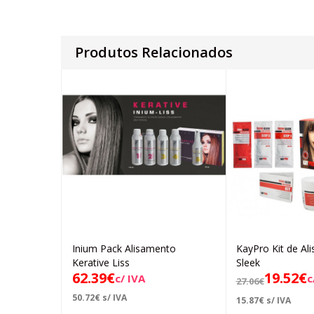
Produtos Relacionados
Inium Pack Alisamento
KayPro Kit de Al
Adicionar
Ad
Kerative Liss
Sleek
62.39
€
19.52
€
c/ IVA
c
27.06
€
50.72
€
s/ IVA
15.87
€
s/ IVA