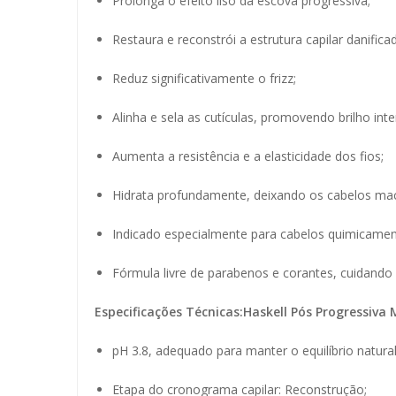
Prolonga o efeito liso da escova progressiva;
Restaura e reconstrói a estrutura capilar danifica
Reduz significativamente o frizz;
Alinha e sela as cutículas, promovendo brilho int
Aumenta a resistência e a elasticidade dos fios;
Hidrata profundamente, deixando os cabelos mac
Indicado especialmente para cabelos quimicament
Fórmula livre de parabenos e corantes, cuidando 
Especificações Técnicas:Haskell Pós Progressiva
pH 3.8, adequado para manter o equilíbrio natural
Etapa do cronograma capilar: Reconstrução;