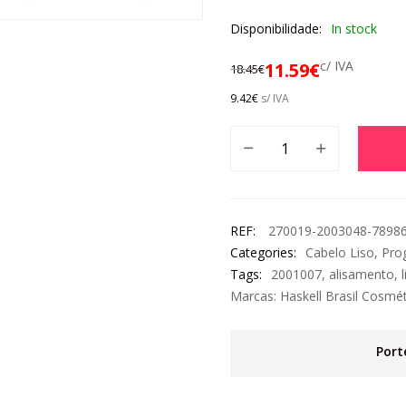
Disponibilidade:
In stock
c/ IVA
11.59
€
18.45
€
9.42
€
s/ IVA
REF:
270019-2003048-7898
Categories:
Cabelo Liso
,
Pro
Tags:
2001007
,
alisamento
,
Marcas:
Haskell Brasil Cosmé
Port