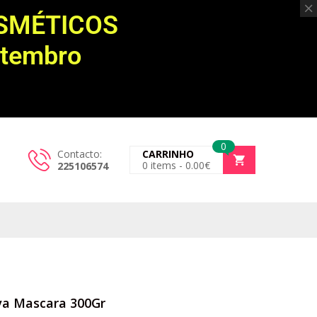
OSMÉTICOS
etembro
0
Contacto:
CARRINHO
0
items -
0.00
€
225106574
iva Mascara 300Gr