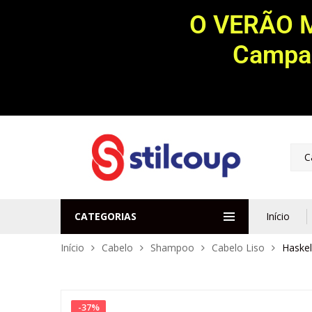
O VERÃO 
Campan
C
CATEGORIAS
Início
Início
Cabelo
Shampoo
Cabelo Liso
Haskel
-
37
%