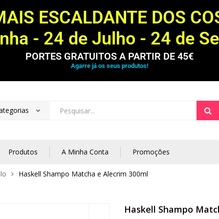
MAIS ESCALDANTE DOS C
ha - 24 de Julho - 24 de S
PORTES GRATUITOS A PARTIR DE 45€
Agarre já os seus produtos!
ategorias
Produtos
A Minha Conta
Promoções
lo
Haskell Shampo Matcha e Alecrim 300ml
Haskell Shampo Match