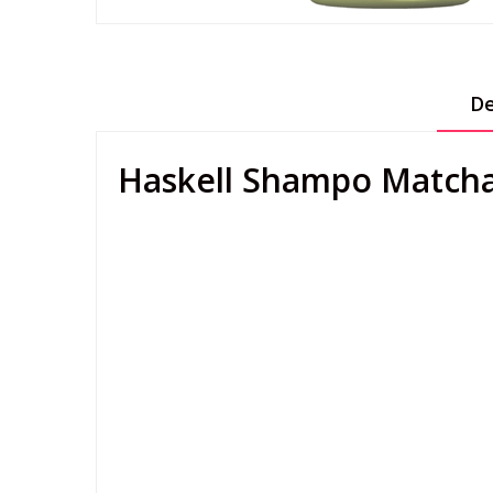
De
Haskell Shampo Matcha
H
a
s
k
e
l
l
S
h