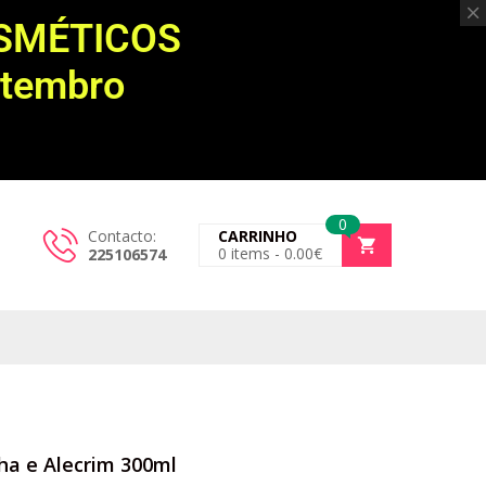
OSMÉTICOS
etembro
0
Contacto:
CARRINHO
0
items -
0.00
€
225106574
a e Alecrim 300ml