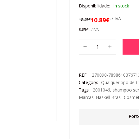
Disponibilidade:
In stock
c/ IVA
10.89
€
18.45
€
8.85
€
s/ IVA
REF:
270090-789861037671
Category:
Qualquer tipo de 
Tags:
2001046
,
shampoo se
Marcas:
Haskell Brasil Cosmé
Port