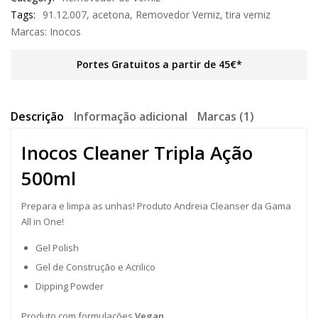
Tags:
91.12.007
,
acetona
,
Removedor Verniz
,
tira verniz
Marcas:
Inocos
Portes Gratuitos a partir de 45€*
Descrição
Informação adicional
Marcas (1)
Inocos Cleaner Tripla Ação
500ml
Prepara e limpa as unhas! Produto Andreia Cleanser da Gama
All in One!
Gel Polish
Gel de Construção e Acrilico
Dipping Powder
Produto com formulações
Vegan.