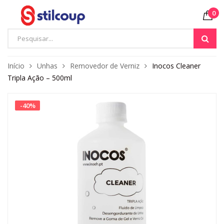
0
Início
Unhas
Removedor de Verniz
Inocos Cleaner
Tripla Ação – 500ml
-
40
%