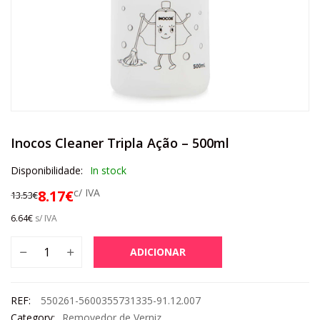
Inocos Cleaner Tripla Ação – 500ml
Disponibilidade:
In stock
c/ IVA
8.17
€
13.53
€
6.64
€
s/ IVA
ADICIONAR
REF:
550261-5600355731335-91.12.007
Category:
Removedor de Verniz