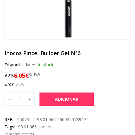
Inocos Pincel Builder Gel Nº6
Disponibilidade:
In stock
c/ IVA
6.05
€
9.84
€
4.92
€
s/ IVA
ADICIONAR
REF:
550254-4-93.01.066-5600355739072
Tags:
93.01.066
,
Inocos
Marcas:
Inocos