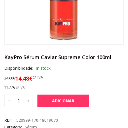
KayPro Sérum Caviar Supreme Color 100ml
Disponibilidade:
In stock
c/ IVA
14.48
€
24.60
€
11.77
€
s/ IVA
ADICIONAR
REF:
520999-170-18019070
Category:
Sérum