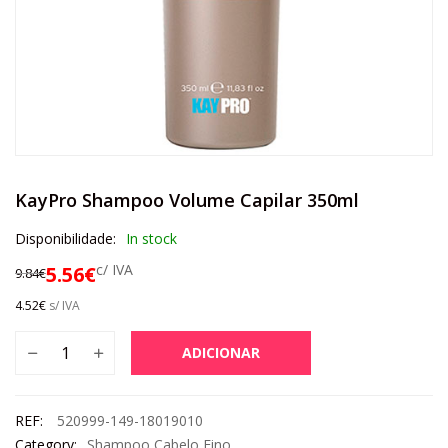
KayPro Shampoo Volume Capilar 350ml
Disponibilidade:
In stock
c/ IVA
5.56
€
9.84
€
4.52
€
s/ IVA
ADICIONAR
REF:
520999-149-18019010
Category:
Shampoo Cabelo Fino