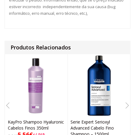
efectuar o pedido. Informamos então, que se o preço indicado
estiver incorrecto independentemente da sua causa (bug
informático, erro manual, erro técnico, etc.),
Produtos Relacionados
KayPro Shampoo Hyaluronic
Serie Expert Serioxyl
Cabelos Finos 350ml
Advanced Cabelo Fino
5.56
€
Shampoo – 1500ml
c/ IVA