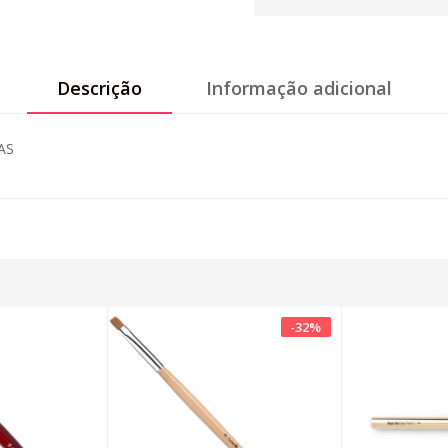
Descrição
Informação adicional
AS
-
32
%