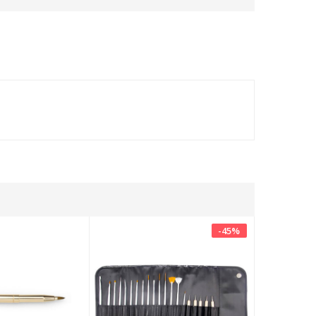
-
45
%