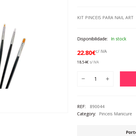
KIT PINCEIS PARA NAIL ART
Disponibilidade:
In stock
c/ IVA
22.80
€
18.54
€
s/ IVA
REF:
890044
Category:
Pinceis Manicure
Port