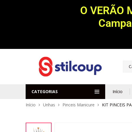
O VERÃO 
Campan
C
CATEGORIAS
Início
Início
Unhas
Pinceis Manicure
KIT PINCEIS P