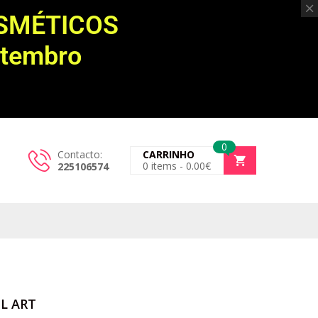
OSMÉTICOS
etembro
0
Contacto:
CARRINHO
0
items -
0.00
€
225106574
IL ART