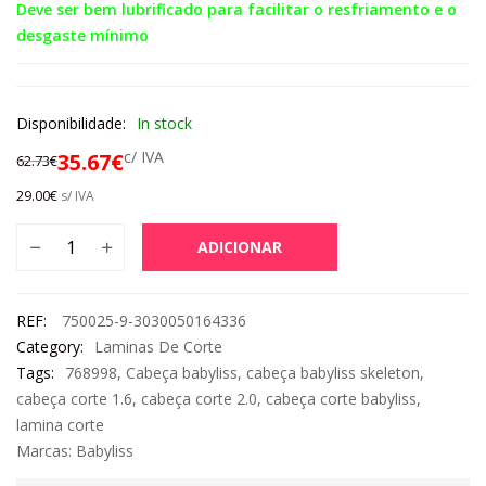
Deve ser bem lubrificado para facilitar o resfriamento e o
desgaste mínimo
Disponibilidade:
In stock
c/ IVA
35.67
€
62.73
€
29.00
€
s/ IVA
ADICIONAR
REF:
750025-9-3030050164336
Category:
Laminas De Corte
Tags:
768998
,
Cabeça babyliss
,
cabeça babyliss skeleton
,
cabeça corte 1.6
,
cabeça corte 2.0
,
cabeça corte babyliss
,
lamina corte
Marcas:
Babyliss