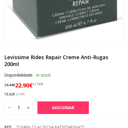
Levissime Rides Repair Creme Anti-Rugas
200ml
Disponibilidade:
In stock
c/ IVA
22.90
€
34.44
€
18.62
€
s/ IVA
ADICIONAR
REF:
510406-27-ec29234-8435054656477