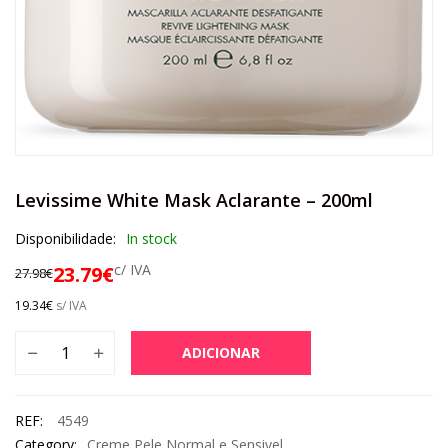
Levissime White Mask Aclarante – 200ml
Disponibilidade:
In stock
c/ IVA
23.79
€
27.98
€
19.34
€
s/ IVA
ADICIONAR
REF:
4549
Category:
Creme Pele Normal e Sensivel