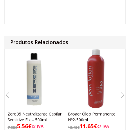
Produtos Relacionados
Zero35 Neutralizante Capilar
Broaer Óleo Permanente
Sensitive Fix – 500ml
Nº2-500ml
5.56
€
11.65
€
c/ IVA
c/ IVA
7.38
€
18.45
€