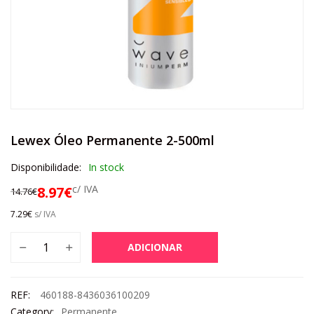
Lewex Óleo Permanente 2-500ml
Disponibilidade:
In stock
c/ IVA
8.97
€
14.76
€
7.29
€
s/ IVA
ADICIONAR
REF:
460188-8436036100209
Category:
Permanente