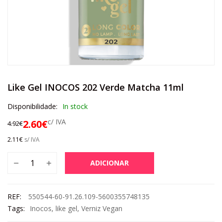
Like Gel INOCOS 202 Verde Matcha 11ml
Disponibilidade:
In stock
c/ IVA
2.60
€
4.92
€
2.11
€
s/ IVA
ADICIONAR
REF:
550544-60-91.26.109-5600355748135
Tags:
Inocos
,
like gel
,
Verniz Vegan