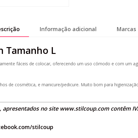
scrição
Informação adicional
Marcas 
un Tamanho L
emamente fáceis de colocar, oferecendo um uso cómodo e com um aga
balhos de cosmética, e manicure/pedicure. Muito bom para higienizaç
s, apresentados no site
www.stilcoup.com
contêm IVA
cebook.com/stilcoup