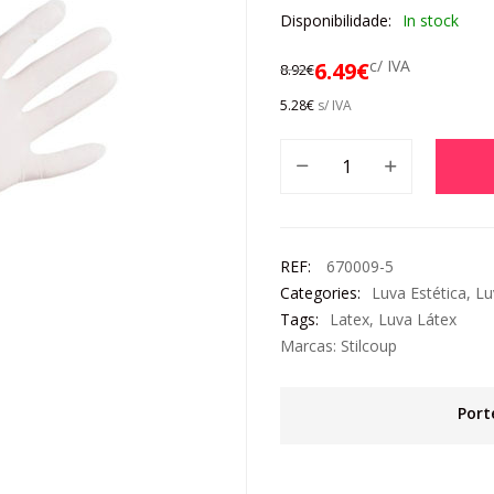
Disponibilidade:
In stock
c/ IVA
6.49
€
8.92
€
5.28
€
s/ IVA
REF:
670009-5
Categories:
Luva Estética
,
Lu
Tags:
Latex
,
Luva Látex
Marcas:
Stilcoup
Port