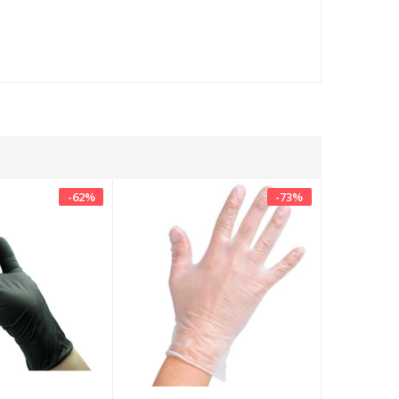
-
62
%
-
73
%