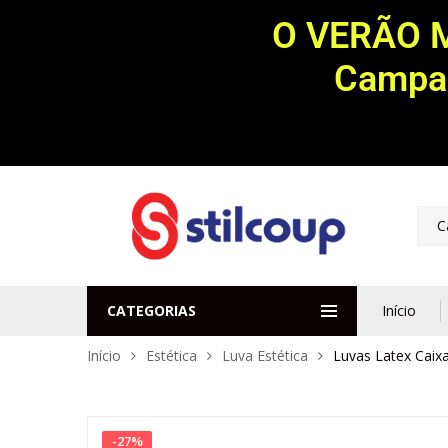
O VERÃO 
Campan
C
CATEGORIAS
Início
Início
Estética
Luva Estética
Luvas Latex Caix
-
27
%