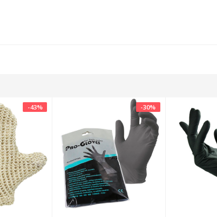
-
43
%
-
30
%