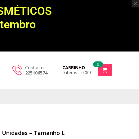
OSMÉTICOS
etembro
0
Contacto:
CARRINHO
0
items -
0.00
€
225106574
0 Unidades – Tamanho L