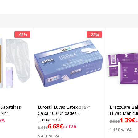
-
62
%
-
22
%
 Sapatilhas
Eurostil Luvas Latex 01671
BrazzCare Bal
icionar
Adicionar
 7in1
Caixa 100 Unidades –
Luvas Manicu
1.39
€
Tamanho S
IVA
c
2.21
€
6.68
€
c/ IVA
8.61
€
1.13
€
s/ IVA
5.43
€
s/ IVA