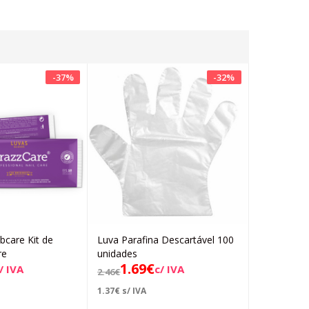
-
37
%
-
32
%
bcare Kit de
Luva Parafina Descartável 100
Luva Desm
Adicionar
Adicionar
4.23
€
re
unidades
c/ 
1.69
€
/ IVA
c/ IVA
2.46
€
3.44
€
s/ IVA
1.37
€
s/ IVA