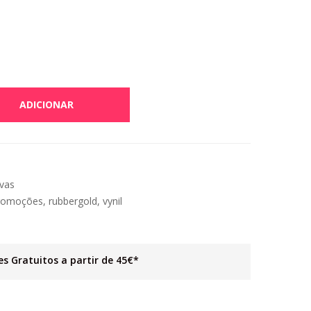
ADICIONAR
vas
romoções
,
rubbergold
,
vynil
es Gratuitos a partir de 45€*