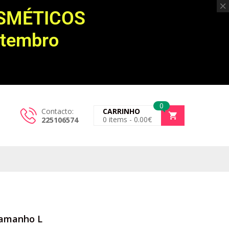
OSMÉTICOS
etembro
0
Contacto:
CARRINHO
0
items -
0.00
€
225106574
Tamanho L