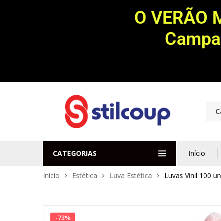
O VERÃO 
Campan
C
CATEGORIAS
Início
Início
Estética
Luva Estética
Luvas Vinil 100 
-
73
%