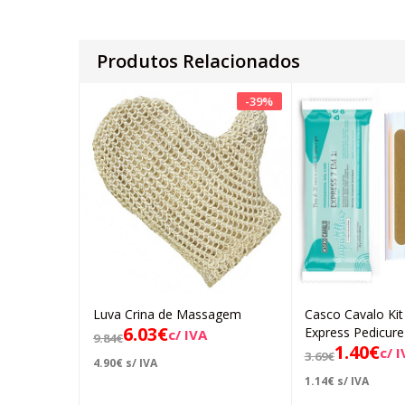
Produtos Relacionados
-
39
%
Luva Crina de Massagem
Casco Cavalo Kit
Adicionar
Ad
6.03
€
Express Pedicure
c/ IVA
9.84
€
1.40
€
c/ 
3.69
€
4.90
€
s/ IVA
1.14
€
s/ IVA