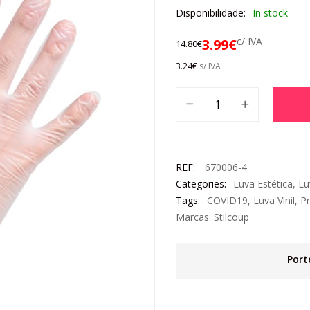
Disponibilidade:
In stock
c/ IVA
3.99
€
14.80
€
3.24
€
s/ IVA
REF:
670006-4
Categories:
Luva Estética
,
Lu
Tags:
COVID19
,
Luva Vinil
,
P
Marcas:
Stilcoup
Port