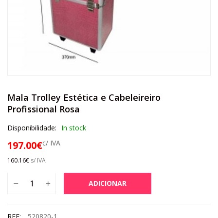
Mala Trolley Estética e Cabeleireiro
Profissional Rosa
Disponibilidade:
In stock
c/ IVA
197.00
€
160.16
€
s/ IVA
ADICIONAR
REF:
520820-1