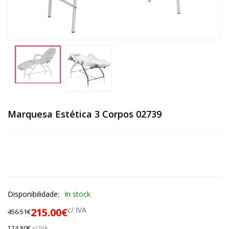
Marquesa Estética 3 Corpos 02739
Disponibilidade:
In stock
c/ IVA
215.00
€
456.51
€
174.80
€
s/ IVA