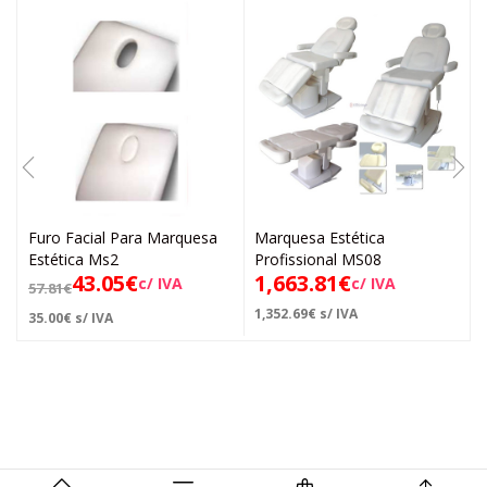
Furo Facial Para Marquesa
Marquesa Estética
Estética Ms2
Profissional MS08
43.05
€
1,663.81
€
c/ IVA
c/ IVA
57.81
€
1,352.69
€
s/ IVA
35.00
€
s/ IVA