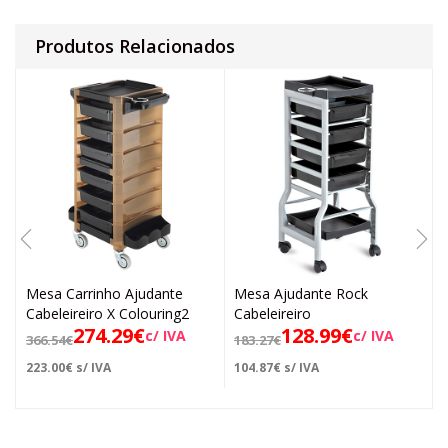
Produtos Relacionados
Mesa Carrinho Ajudante
Mesa Ajudante Rock
Cabeleireiro X Colouring2
Cabeleireiro
274.29
€
128.99
€
c/ IVA
c/ IVA
366.54
€
183.27
€
223.00
€
s/ IVA
104.87
€
s/ IVA