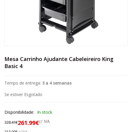
Mesa Carrinho Ajudante Cabeleireiro King
Basic 4
Tempo de entrega:
3 a 4 semanas
Se estiver Esgotado
Disponibilidade:
In stock
c/ IVA
261.99
€
328.41
€
213.00
€
s/ IVA