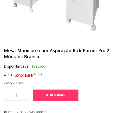
Mesa Manicure com Aspiração RickiParodi Pro 2
Módulos Branca
Disponibilidade:
In stock
c/ IVA
342.68
€
492.00
€
278.60
€
s/ IVA
ADICIONAR
REF:
520102-7-45700011