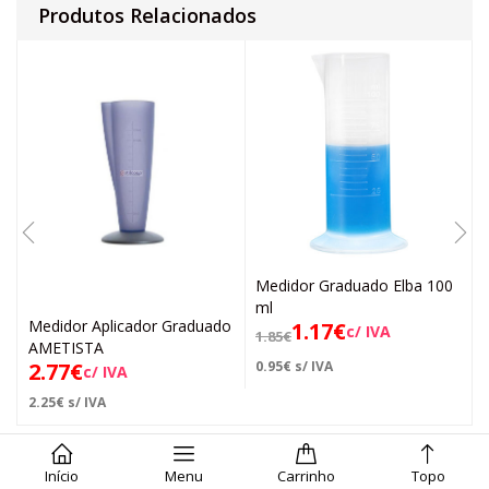
Produtos Relacionados
Medidor Graduado Elba 100
ml
Medidor Aplicador Graduado
1.17
€
c/ IVA
1.85
€
AMETISTA
2.77
€
0.95
€
s/ IVA
c/ IVA
2.25
€
s/ IVA
Início
Menu
Carrinho
Topo