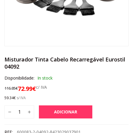
Misturador Tinta Cabelo Recarregável Eurostil
04092
Disponibilidade:
In stock
c/ IVA
72.99
€
116.85
€
59.34
€
s/ IVA
ADICIONAR
REF:
600083-2-04092-8423029037901