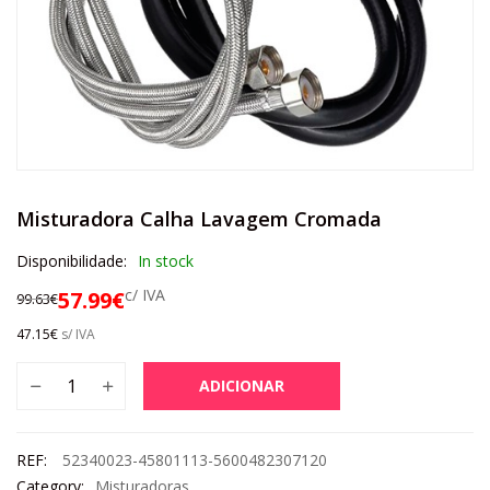
Misturadora Calha Lavagem Cromada
Disponibilidade:
In stock
c/ IVA
57.99
€
99.63
€
47.15
€
s/ IVA
ADICIONAR
REF:
52340023-45801113-5600482307120
Category:
Misturadoras