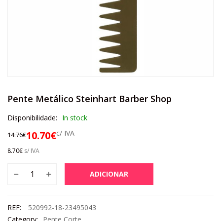
Pente Metálico Steinhart Barber Shop
Disponibilidade:
In stock
c/ IVA
10.70
€
14.76
€
8.70
€
s/ IVA
ADICIONAR
REF:
520992-18-23495043
Category:
Pente Corte