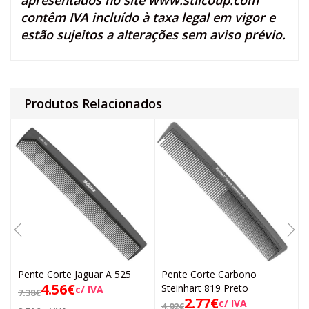
apresentados no site
www.stilcoup.com
contêm IVA incluído à taxa legal em vigor e
estão sujeitos a alterações sem aviso prévio.
Produtos Relacionados
Pente Corte Jaguar A 525
Pente Corte Carbono
4.56
€
Steinhart 819 Preto
c/ IVA
7.38
€
2.77
€
c/ IVA
4.92
€