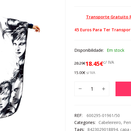
Transporte Gratuito
45 Euros Para Ter Transpor
Disponibilidade:
Em stock
c/ IVA
18.45
€
28.29
€
15.00
€
s/ IVA
REF:
600295-01961/50
Categories:
Cabeleireiro
,
Pen
Tags:
8423029018894
,
capa 