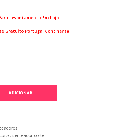
 Para Levantamento Em Loja
te Gratuito Portugal Continental
ADICIONAR
teadores
corte
,
penteador corte