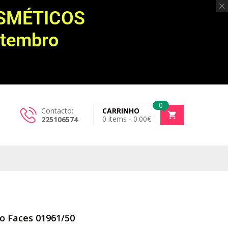
OSMÉTICOS
etembro
0
Contacto:
CARRINHO
0
items -
0.00
€
225106574
o Faces 01961/50