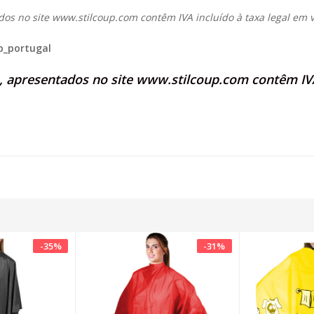
dos no site
www.stilcoup.com
contêm IVA incluído à taxa legal em v
p_portugal
s, apresentados no site
www.stilcoup.com
contêm IVA
-
35
%
-
31
%