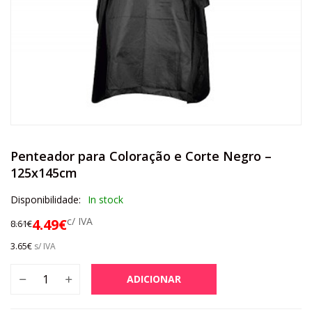
Penteador para Coloração e Corte Negro –
125x145cm
Disponibilidade:
In stock
c/ IVA
4.49
€
8.61
€
3.65
€
s/ IVA
ADICIONAR