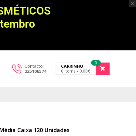
OSMÉTICOS
etembro
0
Contacto:
CARRINHO
0
items -
0.00
€
225106574
 Média Caixa 120 Unidades