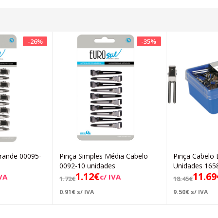
-
26
%
-
35
%
Grande 00095-
Pinça Simples Média Cabelo
Pinça Cabelo 
icionar
Adicionar
0092-10 unidades
Unidades 165
1.12
€
11.69
IVA
c/ IVA
1.72
€
18.45
€
0.91
€
s/ IVA
9.50
€
s/ IVA