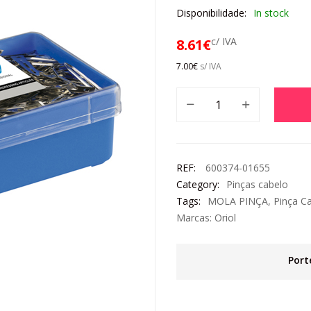
Disponibilidade:
In stock
c/ IVA
8.61
€
7.00
€
s/ IVA
REF:
600374-01655
Category:
Pinças cabelo
Tags:
MOLA PINÇA
,
Pinça C
Marcas:
Oriol
Port