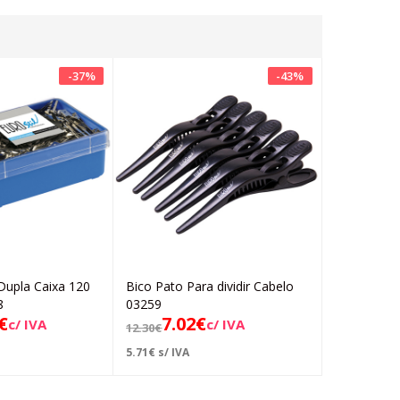
-
37
%
-
43
%
Dupla Caixa 120
Bico Pato Para dividir Cabelo
Bico Pato P
Adicionar
Adicionar
8
03259
04369
€
7.02
€
4.78
c/ IVA
c/ IVA
12.30
€
9.84
€
5.71
€
s/ IVA
3.89
€
s/ IVA