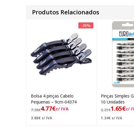
Produtos Relacionados
-
35
%
Bolsa 4 pinças Cabelo
Pinças Simples 
Adicionar
Ad
Pequenas – 9cm-04374
10 Unidades
4.77
€
1.65
€
c/ IVA
c/ 
7.38
€
2.21
€
3.88
€
s/ IVA
1.34
€
s/ IVA