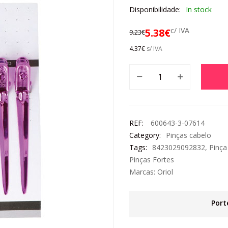
Disponibilidade:
In stock
c/ IVA
5.38
€
9.23
€
4.37
€
s/ IVA
REF:
600643-3-07614
Category:
Pinças cabelo
Tags:
8423029092832
,
Pinça
Pinças Fortes
Marcas:
Oriol
Port