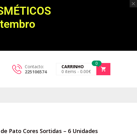
OSMÉTICOS
etembro
0
Contacto:
CARRINHO
0
items -
0.00
€
225106574
 de Pato Cores Sortidas – 6 Unidades