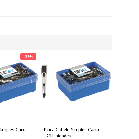
-
39
%
Simples-Caixa
Pinça Cabelo Simples-Caixa
Pinça Cabe
Adicionar
Adicionar
120 Unidades
Unidades 