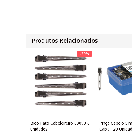
Produtos Relacionados
-
39
%
Bico Pato Cabeleireiro 00093 6
Pinça Cabelo Si
Adicionar
Ad
unidades
Caixa 120 Unida