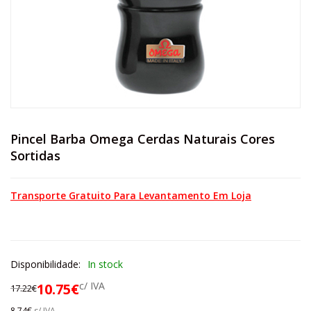
Pincel Barba Omega Cerdas Naturais Cores
Sortidas
Transporte Gratuito Para Levantamento Em Loja
Disponibilidade:
In stock
c/ IVA
10.75
€
17.22
€
8.74
€
s/ IVA