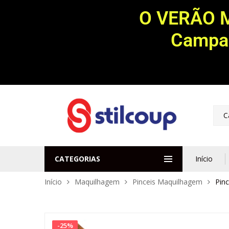
O VERÃO 
Campan
C
CATEGORIAS
Início
Início
Maquilhagem
Pinceis Maquilhagem
Pin
-
25
%