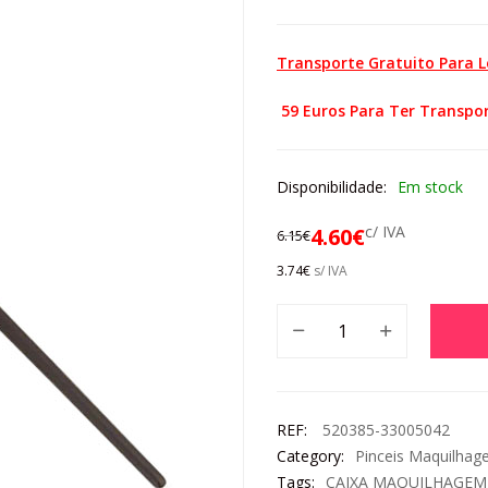
Transporte Gratuito Para 
59 Euros Para Ter Transpor
Disponibilidade:
Em stock
c/ IVA
4.60
€
6.15
€
3.74
€
s/ IVA
REF:
520385-33005042
Category:
Pinceis Maquilha
Tags:
CAIXA MAQUILHAGEM