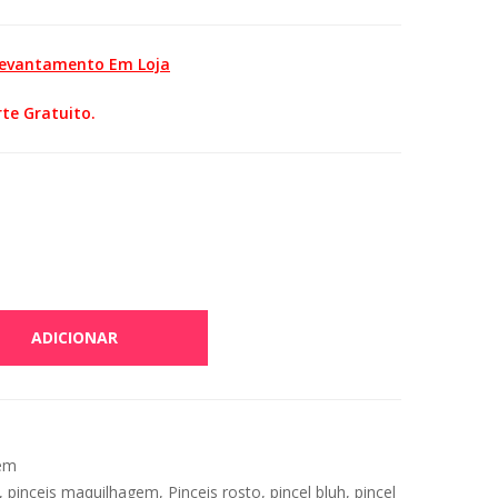
Levantamento Em Loja
te Gratuito.
ADICIONAR
gem
,
pinceis maquilhagem
,
Pinceis rosto
,
pincel bluh
,
pincel