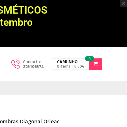
OSMÉTICOS
etembro
0
Contacto:
CARRINHO
0
items -
0.00
€
225106574
ombras Diagonal Orleac