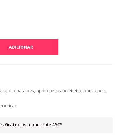
ADICIONAR
s
,
apoio para pés
,
apoio pés cabeleireiro
,
pousa pes
,
s
Produção
es Gratuitos a partir de 45€*