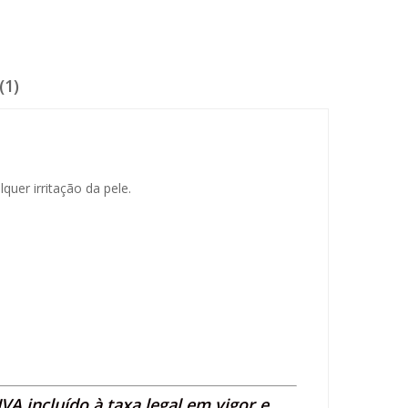
(1)
uer irritação da pele.
A incluído à taxa legal em vigor e