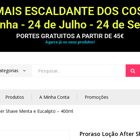
MAIS ESCALDANTE DOS C
ha - 24 de Julho - 24 de S
PORTES GRATUITOS A PARTIR DE 45€
Agarre já os seus produtos!
ategorias
Produtos
A Minha Conta
Promoções
er Shave Menta e Eucalipto – 400ml
Proraso Loção After S