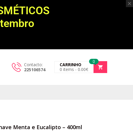
OSMÉTICOS
etembro
0
Contacto:
CARRINHO
0
items -
0.00
€
225106574
have Menta e Eucalipto – 400ml