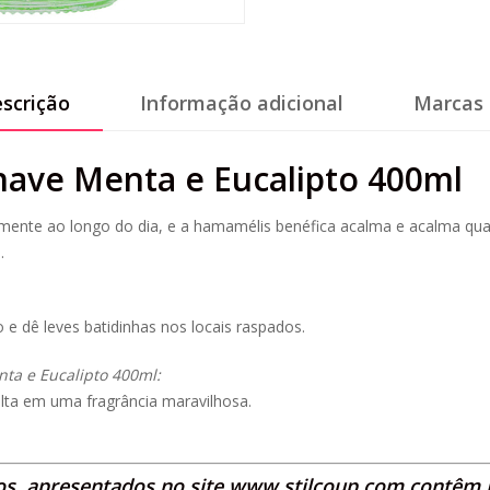
scrição
Informação adicional
Marcas 
have Menta e Eucalipto 400ml
mente ao longo do dia, e a hamamélis benéfica acalma e acalma qualq
.
e dê leves batidinhas nos locais raspados.
nta e Eucalipto 400ml:
lta em uma fragrância maravilhosa.
os, apresentados no site
www.stilcoup.com
contêm IV