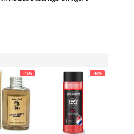
-
48
%
-
46
%