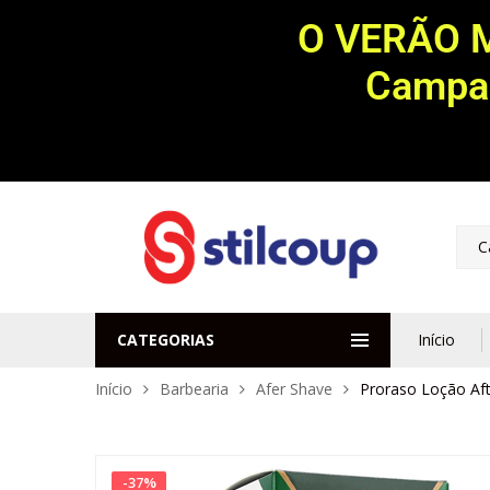
O VERÃO 
Campan
C
CATEGORIAS
Início
Início
Barbearia
Afer Shave
Proraso Loção Aft
-
37
%