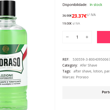
Disponibilidade:
In stock
c/ IVA
23.37
€
36.90
€
19.00
€
s/ IVA
REF:
530559-3-8004395006
Category:
Afer Shave
Tags:
after shave
,
lotion
,
par
Marcas:
Proraso
Port