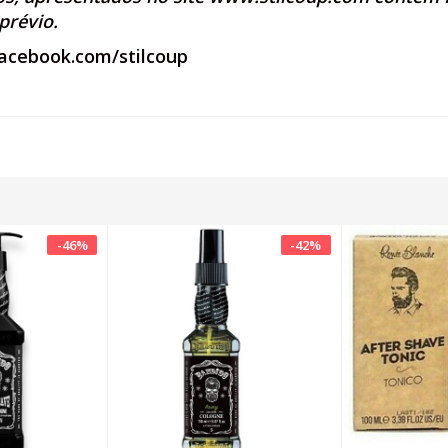
prévio.
acebook.com/stilcoup
-
46
%
-
42
%