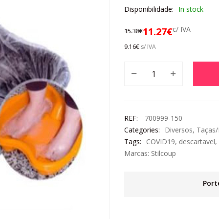
Disponibilidade:
In stock
c/ IVA
11.27
€
15.38
€
9.16
€
s/ IVA
REF:
700999-150
Categories:
Diversos
,
Taças/
Tags:
COVID19
,
descartavel
,
Marcas:
Stilcoup
Port