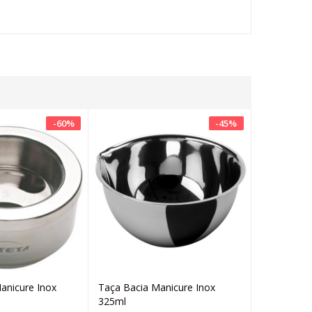
-
60
%
-
45
%
anicure Inox
Taça Bacia Manicure Inox
Tanga Des
Adicionar
Adicionar
325ml
100 Unida