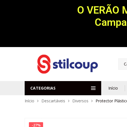
O VERÃO 
Campan
C
CATEGORIAS
Início
Início
Descartáveis
Diversos
Protector Plásti
-
27
%