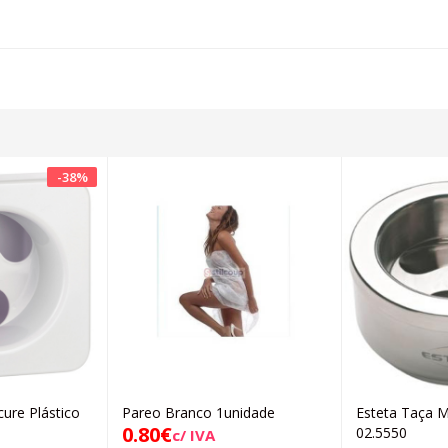
-
38
%
ure Plástico
Pareo Branco 1unidade
Esteta Taça M
icionar
Adicionar
0.80
€
02.5550
c/ IVA