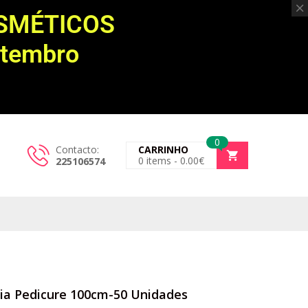
OSMÉTICOS
etembro
0
Contacto:
CARRINHO
0
items -
0.00
€
225106574
cia Pedicure 100cm-50 Unidades