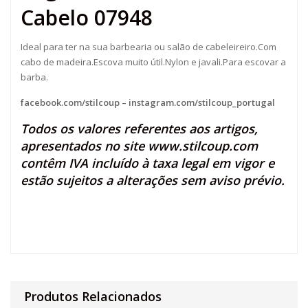
Cabelo 07948
Ideal para ter na sua barbearia ou salão de cabeleireiro.Com
cabo de madeira.Escova muito útil.Nylon e javali.Para escovar a
barba.
facebook.com/stilcoup
–
instagram.com/stilcoup_portugal
Todos os valores referentes aos artigos,
apresentados no site
www.stilcoup.com
contêm IVA incluído à taxa legal em vigor e
estão sujeitos a alterações sem aviso prévio.
Produtos Relacionados