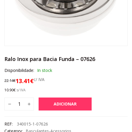
Ralo Inox para Bacia Funda – 07626
Disponibilidade:
In stock
c/ IVA
13.41
€
22.14
€
10.90
€
s/ IVA
ADICIONAR
REF:
340015-1-07626
Category:
Basculantes-Acessorios