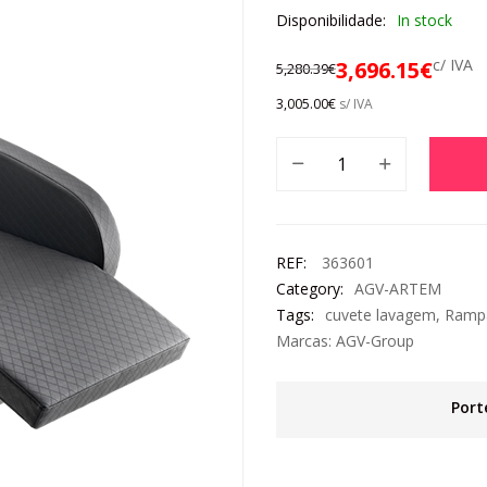
Disponibilidade:
In stock
c/ IVA
3,696.15
€
5,280.39
€
3,005.00
€
s/ IVA
REF:
363601
Category:
AGV-ARTEM
Tags:
cuvete lavagem
,
Ramp
Marcas:
AGV-Group
Port