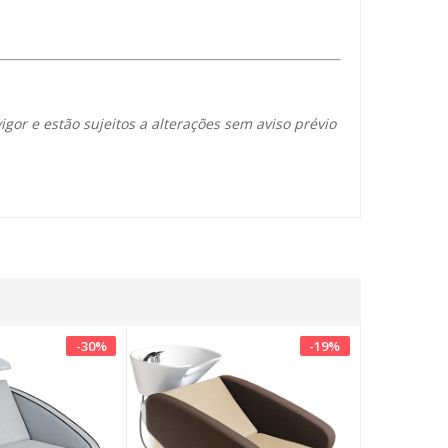
igor e estão sujeitos a alterações sem aviso prévio
-
30
%
-
19
%