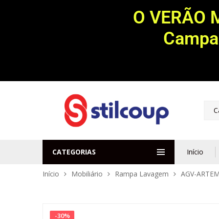
O VERÃO 
Campan
C
CATEGORIAS
Início
Início
Mobiliário
Rampa Lavagem
AGV-ARTE
-
30
%