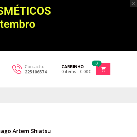
OSMÉTICOS
etembro
0
Contacto:
CARRINHO
0
items -
0.00
€
225106574
ago Artem Shiatsu