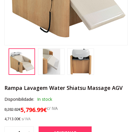
Rampa Lavagem Water Shiatsu Massage AGV
Disponibilidade:
In stock
c/ IVA
5,796.99
€
8,282.82
€
4,713.00
€
s/ IVA