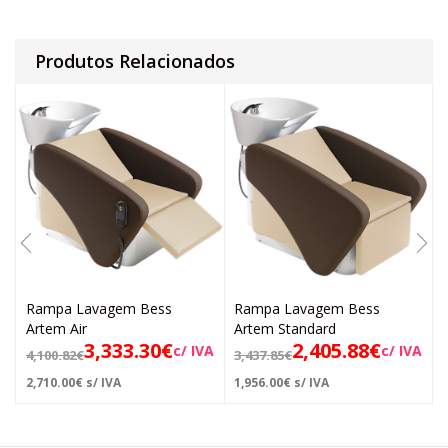
Produtos Relacionados
Rampa Lavagem Bess
Rampa Lavagem Bess
Artem Air
Artem Standard
3,333.30
€
2,405.88
€
c/ IVA
c/ IVA
4,100.82
€
3,437.85
€
2,710.00
€
s/ IVA
1,956.00
€
s/ IVA