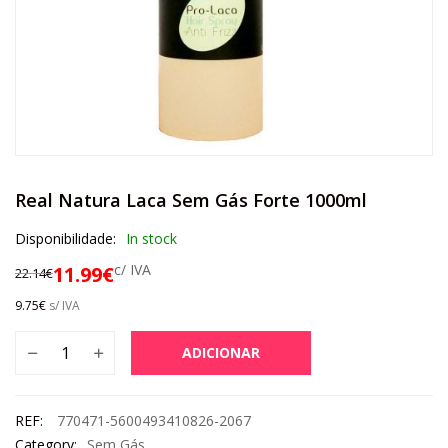
Real Natura Laca Sem Gás Forte 1000ml
Disponibilidade:
In stock
c/ IVA
11.99
€
22.14
€
9.75
€
s/ IVA
ADICIONAR
REF:
770471-5600493410826-2067
Category:
Sem Gás