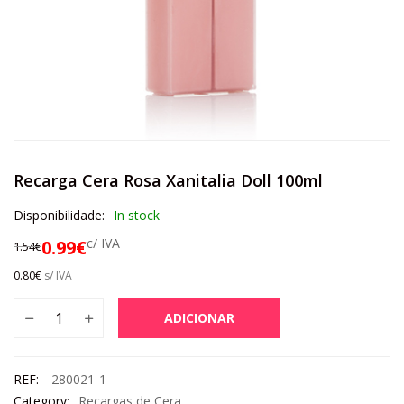
Recarga Cera Rosa Xanitalia Doll 100ml
Disponibilidade:
In stock
c/ IVA
0.99
€
1.54
€
0.80
€
s/ IVA
ADICIONAR
REF:
280021-1
Category:
Recargas de Cera