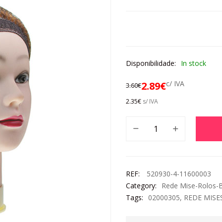
Disponibilidade:
In stock
c/ IVA
2.89
€
3.60
€
2.35
€
s/ IVA
REF:
520930-4-11600003
Category:
Rede Mise-Rolos-B
Tags:
02000305
,
REDE MISE