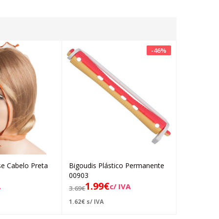
-
46
%
e Cabelo Preta
Bigoudis Plástico Permanente
Bacia Recu
Adicionar
Adicionar
00903
Permanent
1.99
€
10.
A
c/ IVA
3.69
€
14.76
€
1.62
€
s/ IVA
8.69
€
s/ IVA