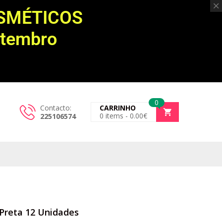
OSMÉTICOS
etembro
0
Contacto:
CARRINHO
0
items -
0.00
€
225106574
 Preta 12 Unidades