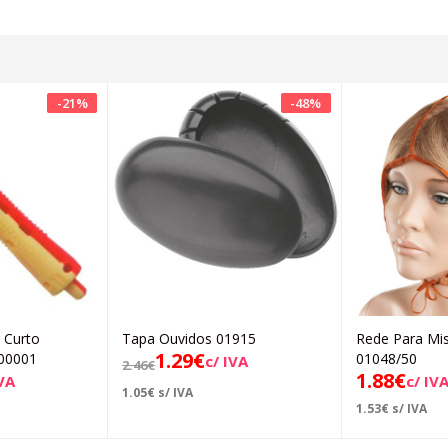
-
21
%
-
48
%
o Curto
Tapa Ouvidos 01915
Rede Para Mis
icionar
Adicionar
1.29
€
00001
01048/50
c/ IVA
2.46
€
1.88
€
IVA
c/ IV
1.05
€
s/ IVA
1.53
€
s/ IVA