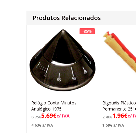
Produtos Relacionados
-
35
%
Relógio Conta Minutos
Bigoudis Plástic
Adicionar
Ad
Analógico 1975
Permanente 251
5.69
€
1.96
€
c/ IVA
c/ 
8.75
€
2.46
€
4.63
€
s/ IVA
1.59
€
s/ IVA