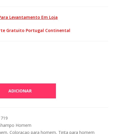
 Para Levantamento Em Loja
te Gratuito Portugal Continental
ADICIONAR
1719
Shampo Homem
omem
,
Coloraçao para homem
,
Tinta para homem