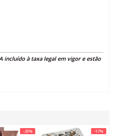
 incluído à taxa legal em vigor e estão
-
25
%
-
17
%