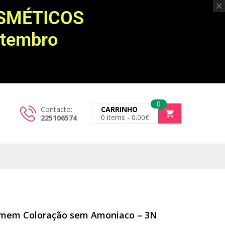
OSMÉTICOS
etembro
0
Contacto:
CARRINHO
0
items -
0.00
€
225106574
omem Coloração sem Amoniaco – 3N