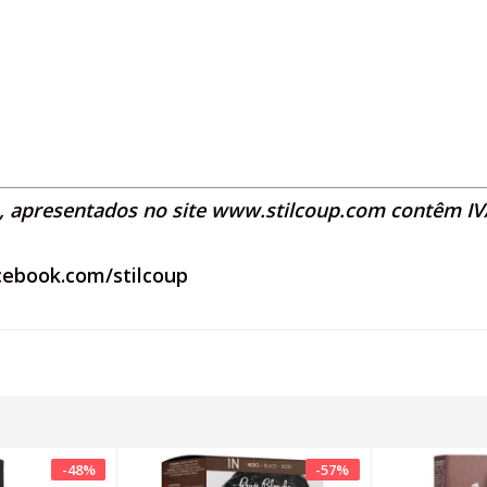
s, apresentados no site
www.stilcoup.com
contêm IVA
cebook.com/stilcoup
-
48
%
-
57
%