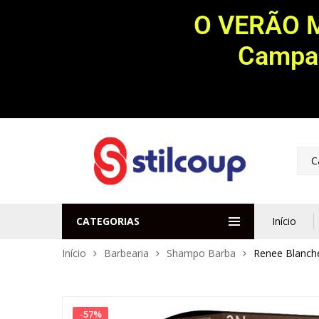
O VERÃO 
Campan
C
CATEGORIAS
Início
Início
Barbearia
Shampo Barba
Renee Blanch
-
57
%