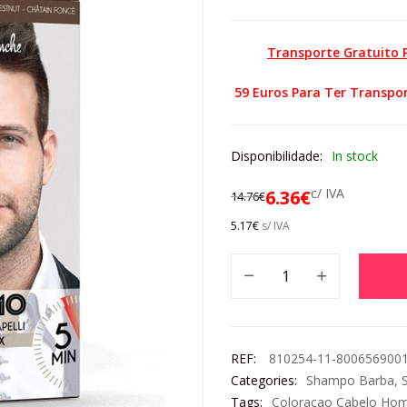
Transporte Gratuito
59 Euros Para Ter Transpor
Disponibilidade:
In stock
c/ IVA
6.36
€
14.76
€
5.17
€
s/ IVA
REF:
810254-11-800656900
Categories:
Shampo Barba
,
Tags:
Coloraçao Cabelo H