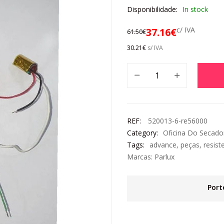
Disponibilidade:
In stock
c/ IVA
37.16
€
61.50
€
30.21
€
s/ IVA
REF:
520013-6-re56000
Category:
Oficina Do Secado
Tags:
advance
,
peças
,
resist
Marcas:
Parlux
Port