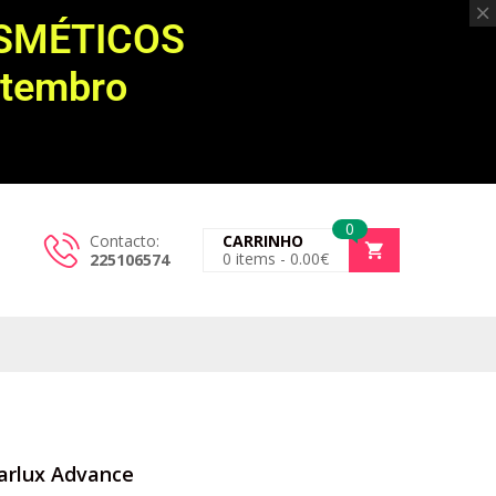
OSMÉTICOS
etembro
0
Contacto:
CARRINHO
0
items -
0.00
€
225106574
Parlux Advance