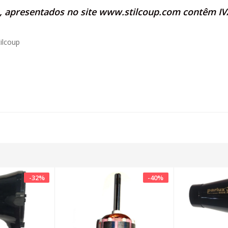
s, apresentados no site
www.stilcoup.com
contêm IVA
ilcoup
-
32
%
-
40
%