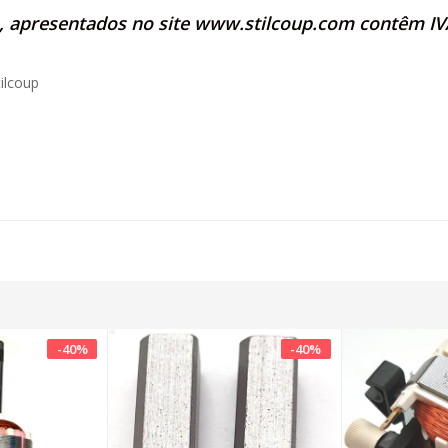
s, apresentados no site
www.stilcoup.com
contêm IVA
ilcoup
-
40
%
-
40
%