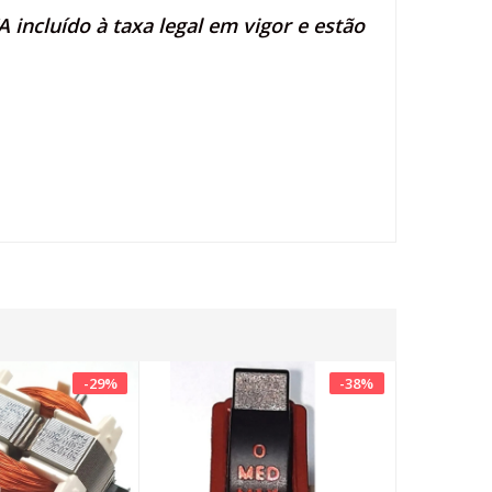
 incluído à taxa legal em vigor e estão
-
29
%
-
38
%