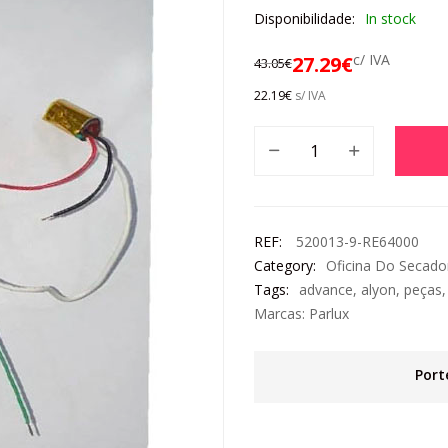
Disponibilidade:
In stock
c/ IVA
27.29
€
43.05
€
22.19
€
s/ IVA
REF:
520013-9-RE64000
Category:
Oficina Do Secado
Tags:
advance
,
alyon
,
peças
Marcas:
Parlux
Port