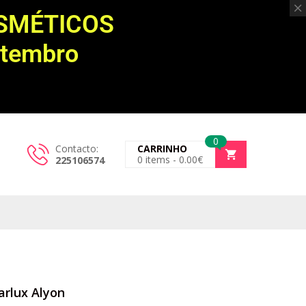
OSMÉTICOS
etembro
0
Contacto:
CARRINHO
0
items -
0.00
€
225106574
arlux Alyon