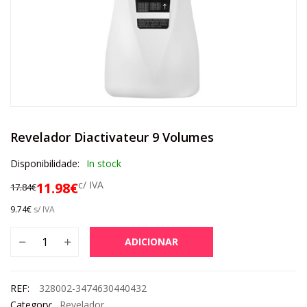
Revelador Diactivateur 9 Volumes
Disponibilidade:
In stock
c/ IVA
11.98
€
17.84
€
9.74
€
s/ IVA
ADICIONAR
REF:
328002-3474630440432
Category:
Revelador