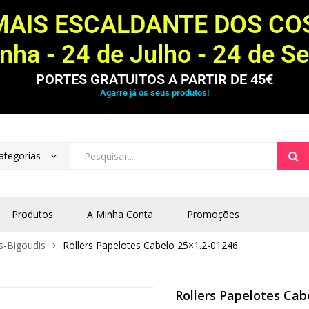
MAIS ESCALDANTE DOS C
ha - 24 de Julho - 24 de S
PORTES GRATUITOS A PARTIR DE 45€
Agarre já os seus produtos!
ategorias
Produtos
A Minha Conta
Promoções
s-Bigoudis
Rollers Papelotes Cabelo 25×1.2-01246
Rollers Papelotes Cab