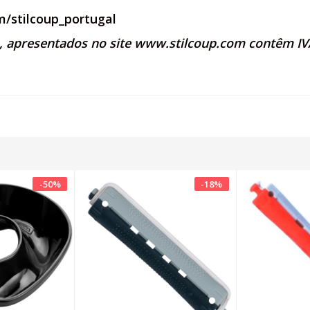
/stilcoup_portugal
s, apresentados no site
www.stilcoup.com
contêm IVA
-
50
%
-
18
%