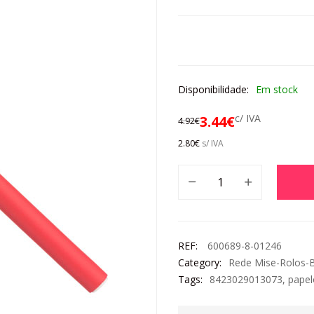
Disponibilidade:
Em stock
c/ IVA
3.44
€
4.92
€
2.80
€
s/ IVA
REF:
600689-8-01246
Category:
Rede Mise-Rolos-B
Tags:
8423029013073
,
papel