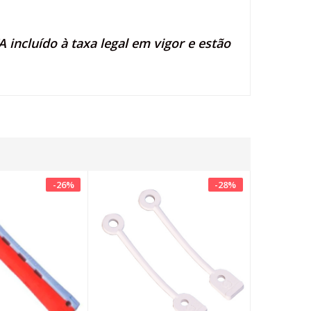
 incluído à taxa legal em vigor e estão
-
26
%
-
28
%