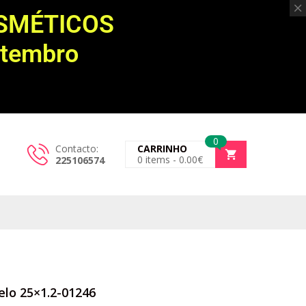
OSMÉTICOS
etembro
0
Contacto:
CARRINHO
0
items -
0.00
€
225106574
elo 25×1.2-01246