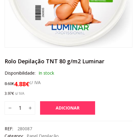
Rolo Depilação TNT 80 g/m2 Luminar
Disponibilidade:
In stock
c/ IVA
4.88
€
8.60
€
3.97
€
s/ IVA
ADICIONAR
REF:
280087
Category:
Papel Depilação