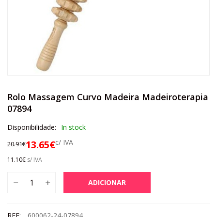
Rolo Massagem Curvo Madeira Madeiroterapia
07894
Disponibilidade:
In stock
c/ IVA
13.65
€
20.91
€
11.10
€
s/ IVA
ADICIONAR
REF:
600062-24-07894