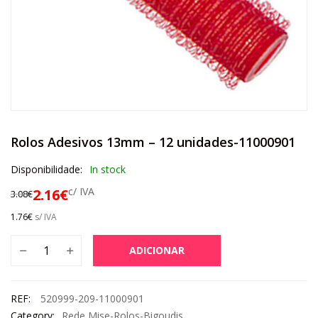
Rolos Adesivos 13mm – 12 unidades-11000901
Disponibilidade:
In stock
c/ IVA
2.16
€
3.08
€
1.76
€
s/ IVA
ADICIONAR
REF:
520999-209-11000901
Category:
Rede Mise-Rolos-Bigoudis